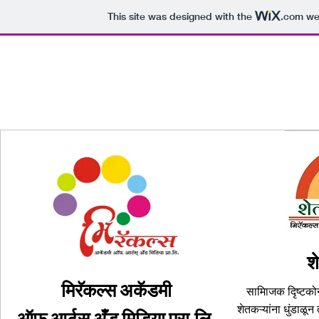
This site was designed with the
.com
web
मिरॅकल्स ग्रुप
श
मिरॅकल्स अकॅडमी
सामािजक दृिष्टकोन 
शेतकऱ्यांना धुंडाळून