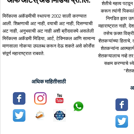
ऑफ आर्टस् अँड मिडिया प्रा.लि.
शेतीचे महत्व पटवून त
करून त्यांनी पिकवल
मिरॅकल्स अकॅडमीची स्थापना 2002 साली करण्यात
निगडित इतर उत्प
आली. शिक्षणाची अट नाही, वयाची अट नाही, दिसण्याची
महाराष्ट्रात नाही, दे
अट नाही, अनुभवाची अट नाही अशी ब्रीदवाक्ये असलेली
तसेच फ़क्त विक्रीप
मिरॅकल्स अकॅडमी मिडिया, आर्ट, टेक्निकल आणि सामान्य
शेतकऱ्यांच्या हिताचे, त
माणसाला नोकऱ्या उपलब्ध करून देऊ शकते असे कोर्सेस
शेतकऱ्यांना आत्महत्
संपूर्ण महाराष्ट्रात राबवते.
शेतकऱ्यालाच नव्हे तर त
सक्षम करण्याचे ध्
"शेतक
अधिक माहितीसाठी
अ