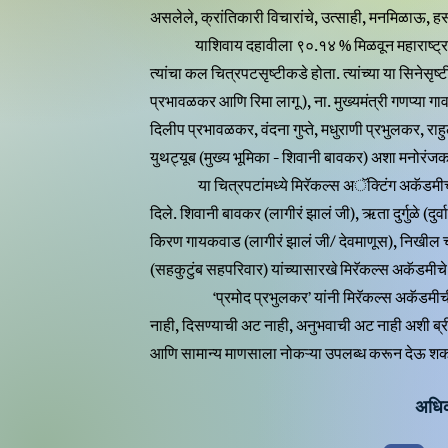
असलेले, क्रांतिकारी विचारांचे, उत्साही, मनमिळाऊ, हस
याशिवाय दहावीला ९०.१४ % मिळवून महाराष्ट्रात १७
त्यांचा कल चित्रपटसृष्टीकडे होता. त्यांच्या या सिनेसृष्
प्रभावळकर आणि रिमा लागू ), ना. मुख्यमंत्री गणप्या गाव
दिलीप प्रभावळकर, वंदना गुप्ते, मधुराणी प्रभुलकर, राह
युथट्यूब (मुख्य भूमिका - शिवानी बावकर) अशा मनोरंजक
या चित्रपटांमध्ये मिरॅकल्स अॅक्टिंग अकॅडमीच्या अन
दिले. शिवानी बावकर (लागीरं झालं जी), ऋता दुर्गुळे (दुर
किरण गायकवाड (लागीरं झालं जी/ देवमाणूस), निखील चव्
(सहकुटुंब सहपरिवार) यांच्यासारखे मिरॅकल्स अकॅडमीचे
‘प्रमोद प्रभुलकर’ यांनी मिरॅकल्स अकॅडमीची स्
नाही, दिसण्याची अट नाही, अनुभवाची अट नाही अशी ब्र
आणि सामान्य माणसाला नोकऱ्या उपलब्ध करून देऊ शकते अस
अधिक